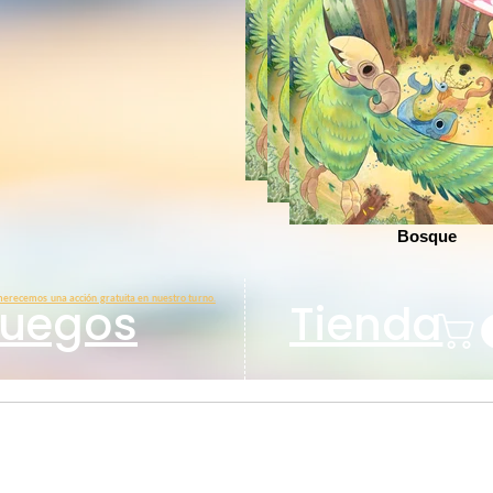
Bosque
Bosque
Bosque
erecemos una acción gratuita en nuestro turno.
Juegos
Tienda