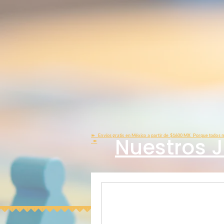
➽
Envíos gratis en México a partir de $1600 MX Porque todos m
Nuestros 
➽