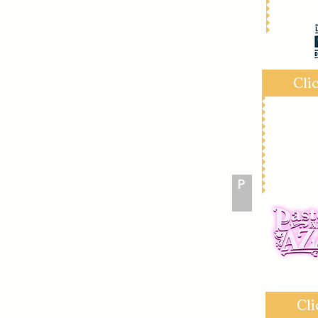
Cli
P
1
Cli