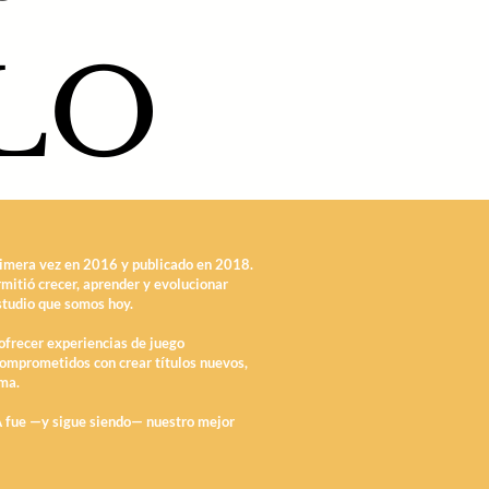
LO
imera vez en 2016 y publicado en 2018.
mitió crecer, aprender y evolucionar
studio que somos hoy.
ofrecer experiencias de juego
omprometidos con crear títulos nuevos,
lma.
 fue —y sigue siendo— nuestro mejor