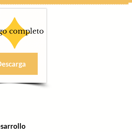
go completo
Descarga
sarrollo