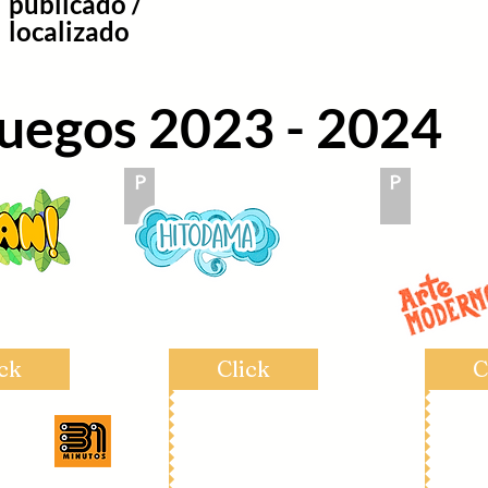
publicado /
localizado
uegos 2023 - 2024
P
P
Click
Click
ick
Click
C