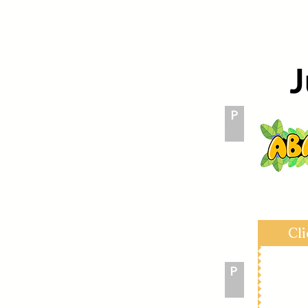
J
P
Click
Cl
P
Click