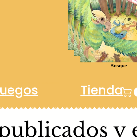
Bosque
Bosque
Bosque
erecemos una acción gratuita en nuestro turno.
Juegos
Tienda
publicados y 