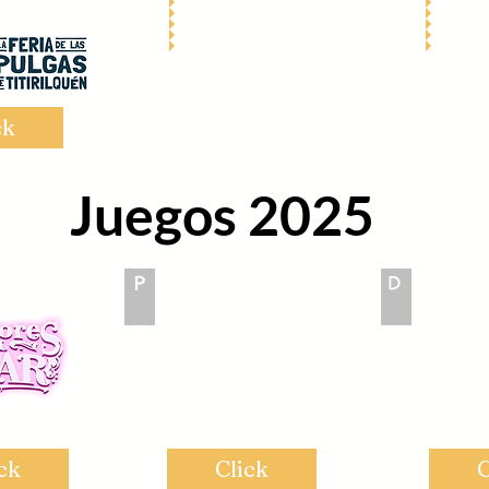
ck
Juegos 2025
P
D
Samurai
B&T
ck
Click
C