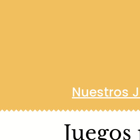
➽
Envíos gratis en México a partir de $1600 MX Porque todos m
Nuestros 
➽
Juegos 