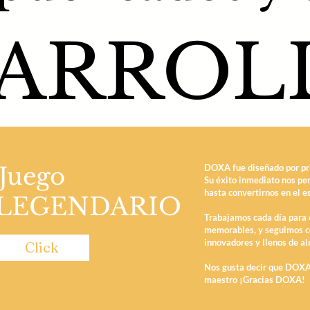
ARROL
Juego
DOXA fue diseñado por pr
Su éxito inmediato nos per
hasta convertirnos en el e
LEGENDARIO
Trabajamos cada día para 
memorables, y seguimos c
innovadores y llenos de a
Click
Nos gusta decir que DOXA
maestro ¡Gracias DOXA!