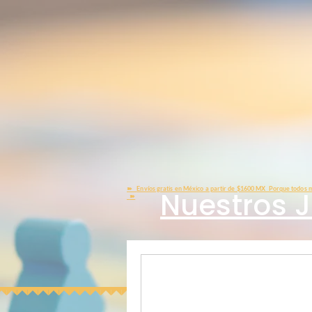
➽
Envíos gratis en México a partir de $1600 MX Porque todos m
Nuestros 
➽