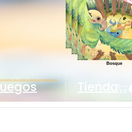
Bosque
Bosque
Bosque
erecemos una acción gratuita en nuestro turno.
Juegos
Tienda