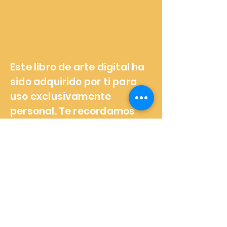
Este libro de arte digital ha
sido adquirido por ti para
uso exclusivamente
personal. Te recordamos
que está estrictamente
prohibida su distribución o
reventa. Esperamos
sinceramente que disfrutes
de su contenido.
¡Gracias por respetar los