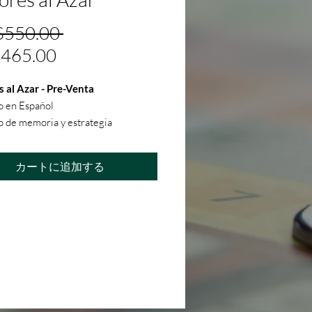
通
550.00 
セ
465.00
常
ー
価
 al Azar - Pre-Venta
ル
格
o en Español
 de memoria y estrategia
価
dor de Mr. Dado Incubado 2023
格
 no incluido (Se notificará cuando
カートに追加する
listo y se gestionará la logística con
omprador)