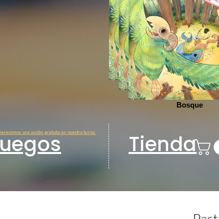
Bosque
Bosque
Bosque
erecemos una acción gratuita en nuestro turno.
Juegos
Tienda
Past