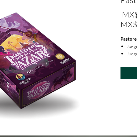
 MX$
MX$
Pastores
Jueg
Juego
Gana
Envío
esté 
el c