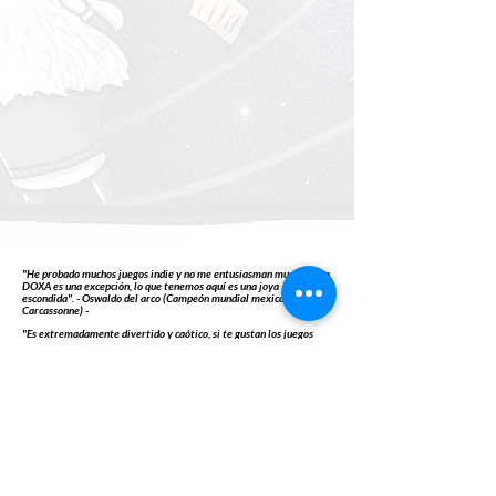
"He probado muchos juegos indie y no me entusiasman mucho, pero
DOXA es una excepción, lo que tenemos aquí es una joya
escondida". - Oswaldo del arco (Campeón mundial mexicano de
Carcassonne) -
"Es extremadamente divertido y caótico, si te gustan los juegos
rápidos y explosivos, este juego es para ti".
- Enki Alexander -