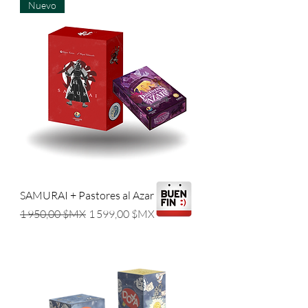
Nuevo
Lo más
vendido
SAMURAI + Pastores al Azar
Prix original
Prix promotionnel
1 950,00 $MX
1 599,00 $MX