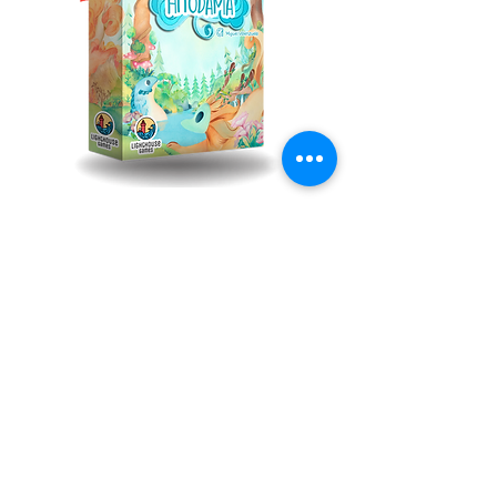
Hitodama
Rupture de stock
Extra