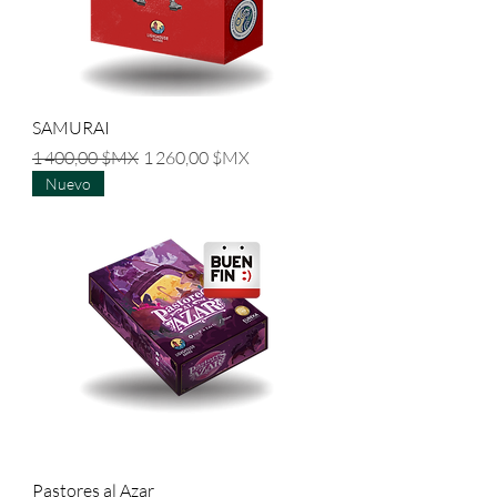
SAMURAI
Prix original
Prix promotionnel
1 400,00 $MX
1 260,00 $MX
Nuevo
Pastores al Azar