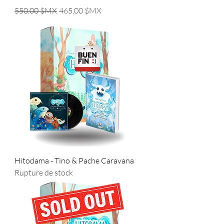
Prix original
Prix promotionnel
550,00 $MX
465,00 $MX
Hitodama - Tino & Pache Caravana
Rupture de stock