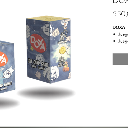
550
DOXA
Jueg
Juego
Gana
Méxi