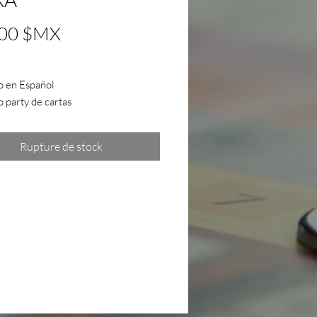
Prix
,00 $MX
o en Español
 party de cartas
dor del mejor juego de mesa de
co 2019
Rupture de stock